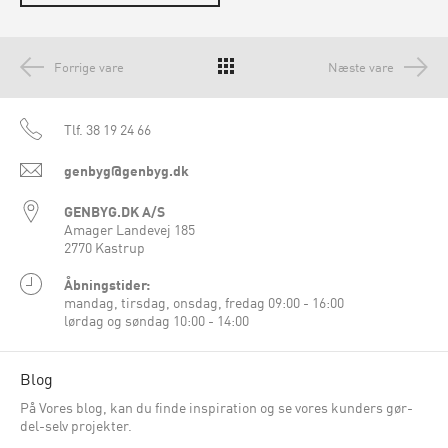
Forrige vare
Næste vare
Tlf.
38 19 24 66
genbyg@genbyg.dk
GENBYG.DK A/S
Amager Landevej 185
2770 Kastrup
Åbningstider:
mandag, tirsdag, onsdag, fredag 09:00 - 16:00
lørdag og søndag 10:00 - 14:00
Blog
På Vores blog, kan du finde inspiration og se vores kunders gør-
del-selv projekter.