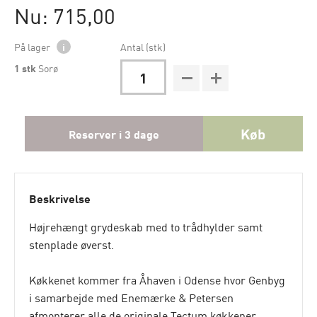
Nu: 715,00
På lager
i
Antal (stk)
1
stk
Sorø
Køb
Reserver i 3 dage
Beskrivelse
Højrehængt grydeskab med to trådhylder samt
stenplade øverst.
Køkkenet kommer fra Åhaven i Odense hvor Genbyg
i samarbejde med Enemærke & Petersen
afmonterer alle de originale Tectum køkkener.