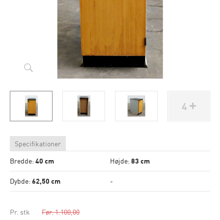
4
Specifikationer
Bredde:
40 cm
Højde:
83 cm
Dybde:
62,50 cm
-
Pr. stk
Før: 1.100,00