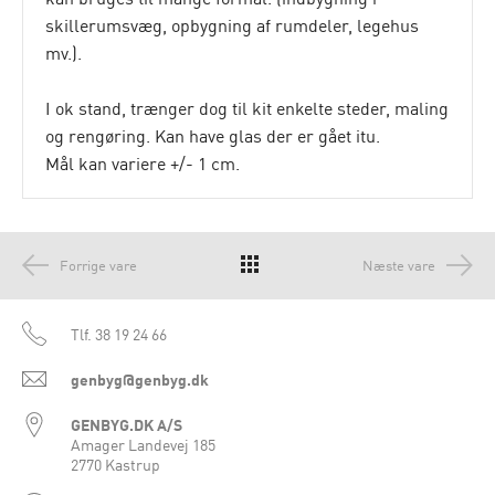
skillerumsvæg, opbygning af rumdeler, legehus
mv.).
I ok stand, trænger dog til kit enkelte steder, maling
og rengøring. Kan have glas der er gået itu.
Mål kan variere +/- 1 cm.
Forrige vare
Næste vare
Tlf.
38 19 24 66
genbyg@genbyg.dk
GENBYG.DK A/S
Amager Landevej 185
2770 Kastrup