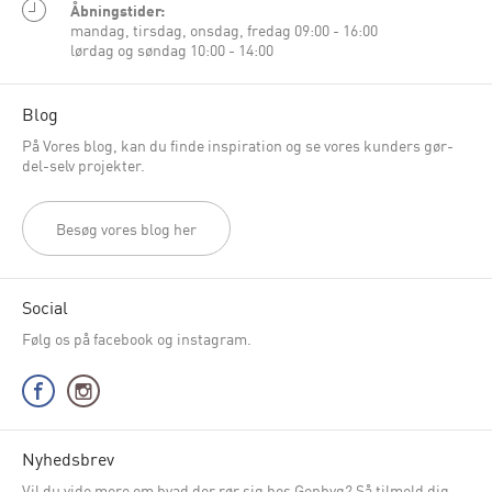
Åbningstider:
mandag, tirsdag, onsdag, fredag 09:00 - 16:00
lørdag og søndag 10:00 - 14:00
Blog
På Vores blog, kan du finde inspiration og se vores kunders gør-
del-selv projekter.
Besøg vores blog her
Social
Følg os på facebook og instagram.
Nyhedsbrev
Vil du vide mere om hvad der rør sig hos Genbyg? Så tilmeld dig