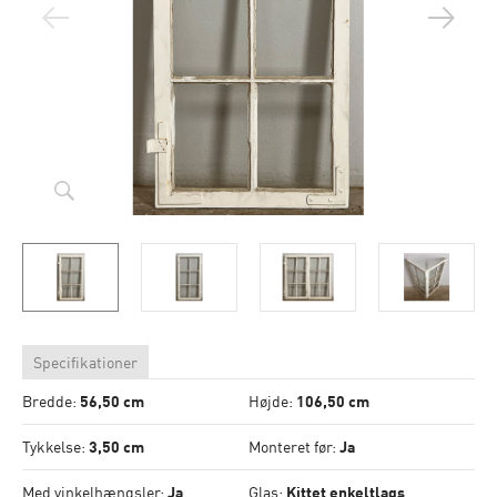
Specifikationer
Bredde:
56,50 cm
Højde:
106,50 cm
Tykkelse:
3,50 cm
Monteret før:
Ja
Med vinkelhængsler:
Ja
Glas:
Kittet enkeltlags