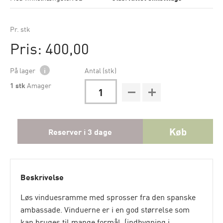
Pr. stk
Pris: 400,00
På lager
i
Antal (stk)
1
stk
Amager
Køb
Reserver i 3 dage
Beskrivelse
Løs vinduesramme med sprosser fra den spanske
ambassade. Vinduerne er i en god størrelse som
kan bruges til mange formål. (indbygning i