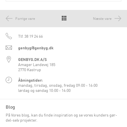
Forrige vare
Næste vare
Tlf.
38 19 24 66
genbyg@genbyg.dk
GENBYG.DK A/S
Amager Landevej 185
2770 Kastrup
Åbningstider:
mandag, tirsdag, onsdag, fredag 09:00 - 16:00
lørdag og søndag 10:00 - 14:00
Blog
På Vores blog, kan du finde inspiration og se vores kunders gør-
del-selv projekter.