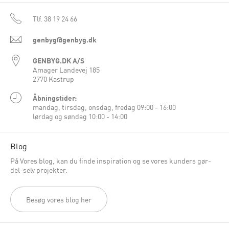
Tlf.
38 19 24 66
genbyg@genbyg.dk
GENBYG.DK A/S
Amager Landevej 185
2770 Kastrup
Åbningstider:
mandag, tirsdag, onsdag, fredag 09:00 - 16:00
lørdag og søndag 10:00 - 14:00
Blog
På Vores blog, kan du finde inspiration og se vores kunders gør-
del-selv projekter.
Besøg vores blog her