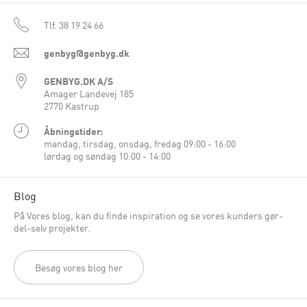
Tlf.
38 19 24 66
genbyg@genbyg.dk
GENBYG.DK A/S
Amager Landevej 185
2770 Kastrup
Åbningstider:
mandag, tirsdag, onsdag, fredag 09:00 - 16:00
lørdag og søndag 10:00 - 14:00
Blog
På Vores blog, kan du finde inspiration og se vores kunders gør-
del-selv projekter.
Besøg vores blog her