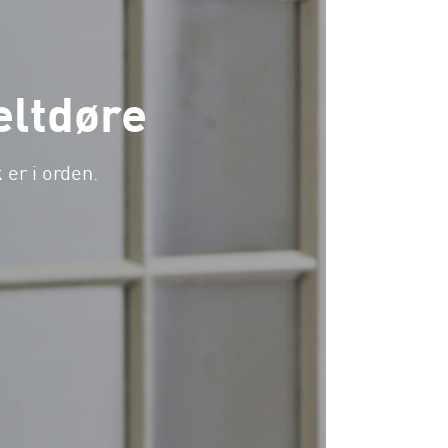
eltdøre
 er i orden.