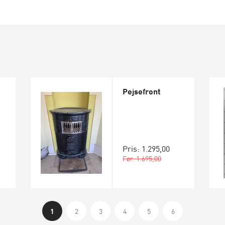
Pejsefront
Pris: 1.295,00
Før: 1.695,00
1
2
3
4
5
6