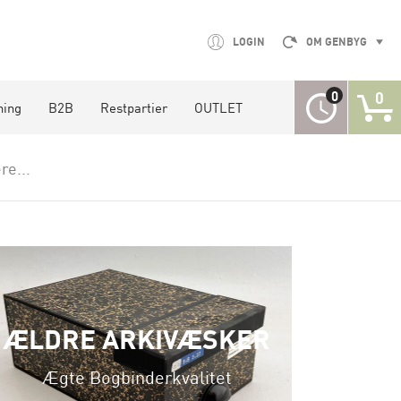
LOGIN
OM GENBYG
0
0
ning
B2B
Restpartier
OUTLET
re...
L
ÆLDRE ARKIVÆSKER
Ægte Bogbinderkvalitet