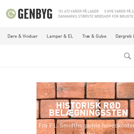
101.673 VARER PÅ LAGER
0 NYE VARER PÅ 2
DANMARKS STØRSTE WEBSHOP FOR BRUGTE
Døre & Vinduer
Lamper & EL
Træ & Gulve
Dørgreb 
HISTORISK RØD
BELÆGNINGSSTEN
Fra F.L. Smidths gamle hovedkontor
Valby.