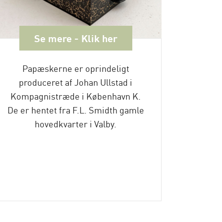
Se mere - Klik her
Papæskerne er oprindeligt
Pati
produceret af Johan Ullstad i
afd
Kompagnistræde i København K.
Længde
De er hentet fra F.L. Smidth gamle
15,5 c
hovedkvarter i Valby.
Lærket
det 