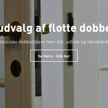
udvalg af flotte dobb
lassiske dobbeltdøre hvor stil, udtryk og håndværk
Se mere - klik her