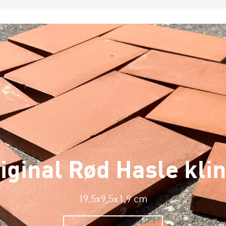
iginal Rød Hasle kli
19,5x9,5x1,9 cm