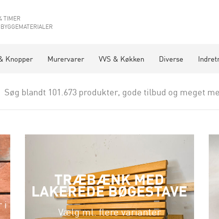
4 TIMER
 BYGGEMATERIALER
& Knopper
Murervarer
VVS & Køkken
Diverse
Indret
Søg blandt 101.673 produkter, gode tilbud og meget me
TRÆBÆNK MED
LAKEREDE BØGESTAVE
 i
Vælg ml. flere varianter