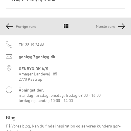
Forrige vare
Næste vare
Tlf.
38 19 24 66
genbyg@genbyg.dk
GENBYG.DK A/S
Amager Landevej 185
2770 Kastrup
Åbningstider:
mandag, tirsdag, onsdag, fredag 09:00 - 16:00
lørdag og søndag 10:00 - 14:00
Blog
På Vores blog, kan du finde inspiration og se vores kunders gør-