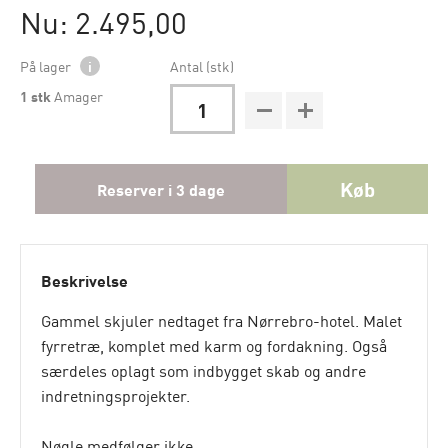
Nu: 2.495,00
På lager
i
Antal (stk)
1
stk
Amager
Køb
Reserver i 3 dage
Beskrivelse
Gammel skjuler nedtaget fra Nørrebro-hotel. Malet
fyrretræ, komplet med karm og fordakning. Også
særdeles oplagt som indbygget skab og andre
indretningsprojekter.
Nøgle medfølger ikke.