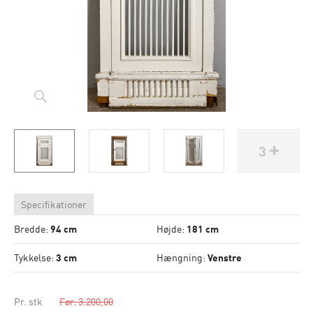
3
Specifikationer
Bredde:
94 cm
Højde:
181 cm
Tykkelse:
3 cm
Hængning:
Venstre
Pr. stk
Før: 3.200,00