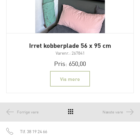
Irret kobberplade 56 x 95 cm
Varenr.: 267841
Pris: 650,00
Vis mere
Forrige vare
Næste vare
Tlf.
38 19 24 66