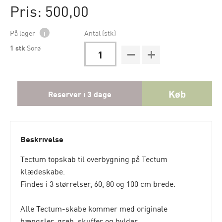
Pris: 500,00
På lager
i
Antal (stk)
1
stk
Sorø
Køb
Reserver i 3 dage
Beskrivelse
Tectum topskab til overbygning på Tectum
klædeskabe.
Findes i 3 størrelser, 60, 80 og 100 cm brede.
Alle Tectum-skabe kommer med originale
hængsler, greb, skuffer og hylder.