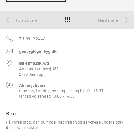
Forrige vare
Næste vare
Tlf.
38 19 24 66
genbyg@genbyg.dk
GENBYG.DK A/S
Amager Landevej 185
2770 Kastrup
Åbningstider:
mandag, tirsdag, onsdag, fredag 09:00 - 16:00
lørdag og søndag 10:00 - 14:00
Blog
På Vores blog, kan du finde inspiration og se vores kunders gør-
del-selv projekter.