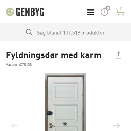
0
0
Søg blandt 101.519 produkter
Fyldningsdør med karm
Varenr.:270130