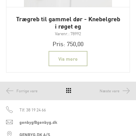
Trægreb til gammel dør - Knebelgreb
i røget eg
Varenr.: 78992
Pris: 750,00
Vis mere
Forrige vare
Næste vare
Tlf.
38 19 24 66
genbyg@genbyg.dk
GENBYG.DK A/S