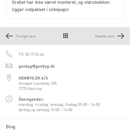
Grebet har ikke været monteret, og størstedelen
ligger indpakket i silkepapir.
Forrige vare
Næste vare
Tlf.
38 19 24 66
genbyg@genbyg.dk
GENBYG.DK A/S
Amager Landevej 185
2770 Kastrup
Åbningstider:
mandag, tirsdag, onsdag, fredag 09:00 - 16:00
lørdag og søndag 10:00 - 14:00
Blog