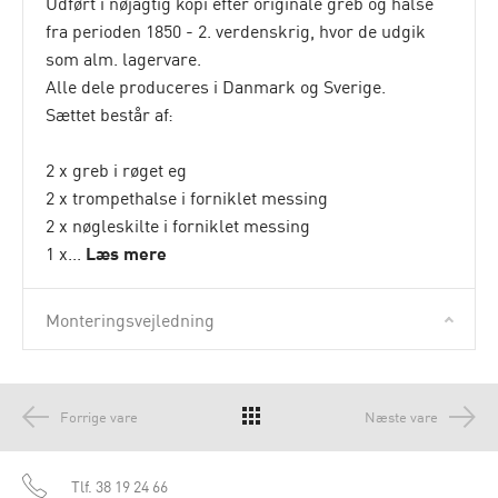
Udført i nøjagtig kopi efter originale greb og halse
fra perioden 1850 - 2. verdenskrig, hvor de udgik
som alm. lagervare.
Alle dele produceres i Danmark og Sverige.
Sættet består af:
2 x greb i røget eg
2 x trompethalse i forniklet messing
2 x nøgleskilte i forniklet messing
1 x...
Læs mere
Monteringsvejledning
Forrige vare
Næste vare
Tlf.
38 19 24 66