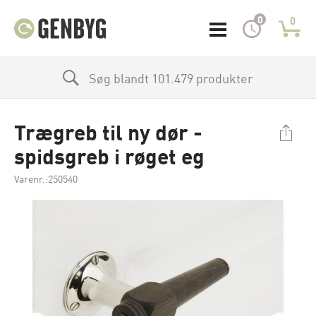
0
0
Søg blandt 101.479 produkter
Trægreb til ny dør -
spidsgreb i røget eg
Varenr.:250540