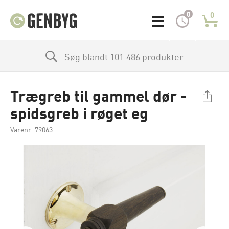
0
0
Søg blandt 101.486 produkter
Trægreb til gammel dør -
spidsgreb i røget eg
Varenr.:79063