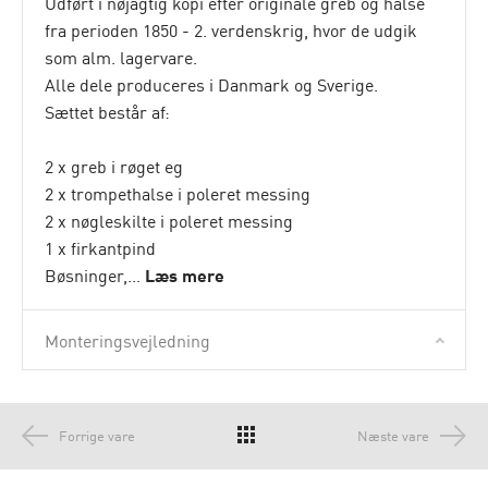
Udført i nøjagtig kopi efter originale greb og halse
fra perioden 1850 - 2. verdenskrig, hvor de udgik
som alm. lagervare.
Alle dele produceres i Danmark og Sverige.
Sættet består af:
2 x greb i røget eg
2 x trompethalse i poleret messing
2 x nøgleskilte i poleret messing
1 x firkantpind
Bøsninger,...
Læs mere
Monteringsvejledning
Forrige vare
Næste vare