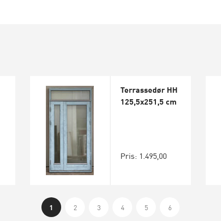
Terrassedør HH
125,5x251,5 cm
Pris: 1.495,00
1
2
3
4
5
6