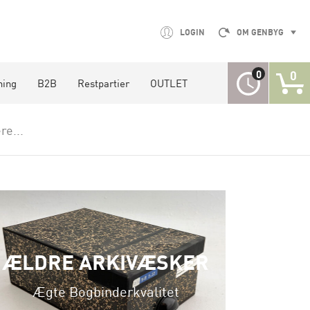
LOGIN
OM GENBYG
0
0
ning
B2B
Restpartier
OUTLET
re...
L
ÆLDRE ARKIVÆSKER
Ægte Bogbinderkvalitet