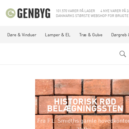
101.570 VARER PÅ LAGER
4 NYE VARER PÅ 2
DANMARKS STØRSTE WEBSHOP FOR BRUGTE
Døre & Vinduer
Lamper & EL
Træ & Gulve
Dørgreb 
HISTORISK RØD
BELÆGNINGSSTEN
Fra F.L. Smidths gamle hovedkontor
Valby.