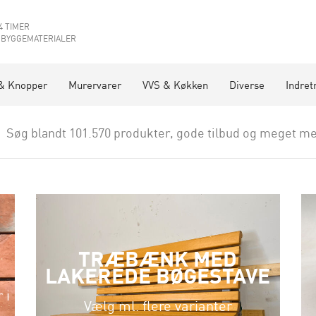
4 TIMER
 BYGGEMATERIALER
& Knopper
Murervarer
VVS & Køkken
Diverse
Indret
Søg blandt 101.570 produkter, gode tilbud og meget me
TRÆBÆNK MED
LAKEREDE BØGESTAVE
 i
Vælg ml. flere varianter