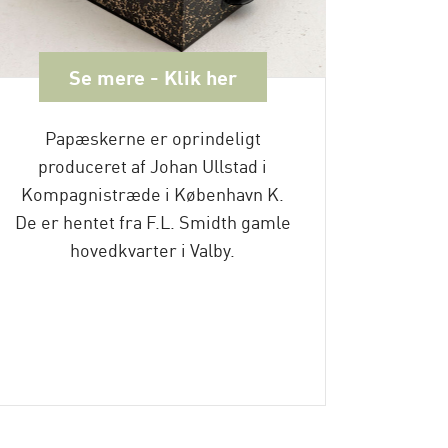
Se mere - Klik her
Papæskerne er oprindeligt
Pati
produceret af Johan Ullstad i
afd
Kompagnistræde i København K.
Længde
De er hentet fra F.L. Smidth gamle
15,5 c
hovedkvarter i Valby.
Lærket
det 