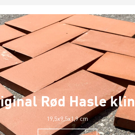
iginal Rød Hasle kli
19,5x9,5x1,9 cm