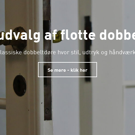
udvalg af flotte dobb
lassiske dobbeltdøre hvor stil, udtryk og håndværk
Se mere - klik her