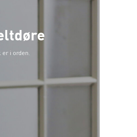
eltdøre
 er i orden.