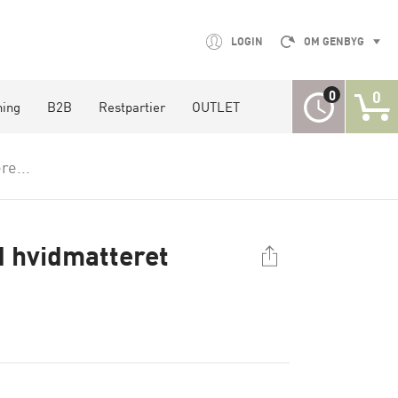
LOGIN
OM GENBYG
0
0
ning
B2B
Restpartier
OUTLET
re...
 hvidmatteret