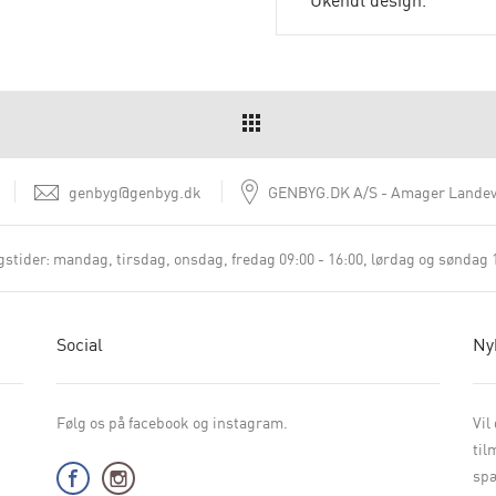
genbyg@genbyg.dk
GENBYG.DK A/S
Amager Landev
stider:
mandag, tirsdag, onsdag, fredag 09:00 - 16:00
lørdag og søndag 1
Social
Ny
Følg os på facebook og instagram.
Vil
til
spæ