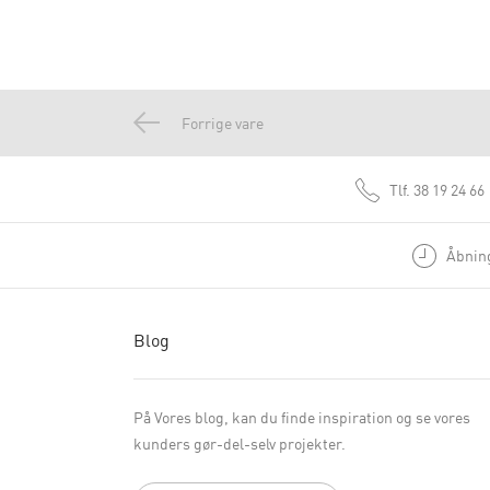
Forrige vare
Tlf.
38 19 24 66
Åbning
Blog
På Vores blog, kan du finde inspiration og se vores
kunders gør-del-selv projekter.