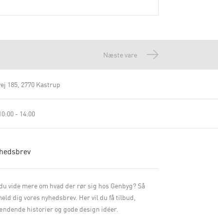
Næste vare
ej 185
2770 Kastrup
0:00 - 14:00
hedsbrev
 du vide mere om hvad der rør sig hos Genbyg? Så
meld dig vores nyhedsbrev. Her vil du få tilbud,
ndende historier og gode design idéer.