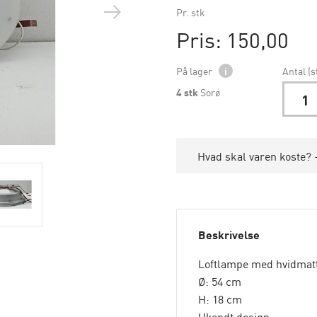
Pr. stk
Pris: 150,00
På lager
i
Antal (s
4
stk
Sorø
Hvad skal varen koste? -
Beskrivelse
Loftlampe med hvidmatte
Ø: 54 cm
H: 18 cm
Ukendt design.