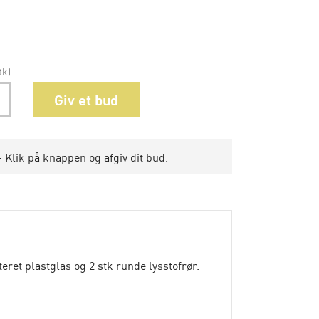
tk)
Giv et bud
 Klik på knappen og afgiv dit bud.
ret plastglas og 2 stk runde lysstofrør.