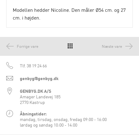
Modellen hedder Nicoline. Den måler Ø54 cm. og 27
cm. i højden.
Forrige vare
Næste vare
Tlf.
38 19 24 66
genbyg@genbyg.dk
GENBYG.DK A/S
Amager Landevej 185
2770 Kastrup
Åbningstider:
mandag, tirsdag, onsdag, fredag 09:00 - 16:00
lørdag og søndag 10:00 - 14:00