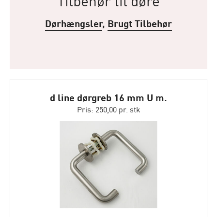
Tilbehør til døre
Dørhængsler
,
Brugt Tilbehør
d line dørgreb 16 mm U m.
klipsrosetter
Pris: 250,00 pr. stk