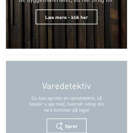
Læs mere - klik her
Varedetektiv
Du kan oprette en varedetektiv, så
holder vi øje med, hvornår netop din
vare kommer på lager
Opret