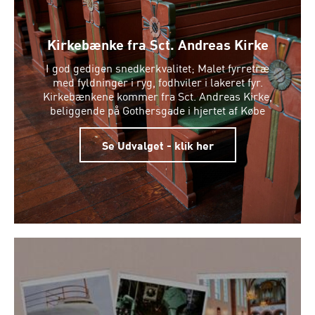
Kirkebænke fra Sct. Andreas Kirke
I god gedigen snedkerkvalitet; Malet fyrretræ
med fyldninger i ryg, fodhviler i lakeret fyr.
Kirkebænkene kommer fra Sct. Andreas Kirke,
beliggende på Gothersgade i hjertet af Købe
Se Udvalget - klik her