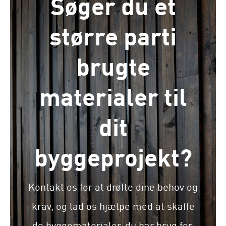
Søger du et
større parti
brugte
materialer til
dit
byggeprojekt?
Kontakt os for at drøfte dine behov og
krav, og lad os hjælpe med at skaffe
de byggematerialer, du har brug for.