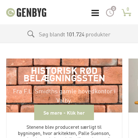
0
0
Søg blandt 101.724 produkter
HISTORISK RØD
BELÆGNINGSSTEN
Fra F.L. Smidths gamle hovedkontor i
Valby.
Se mere - Klik her
Stenene blev produceret særligt til
bygningen, hvor arkitekten, Palle Suenson,