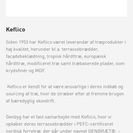
Keflico
Siden 1953 har Keflico været leverandør af træprodukter i
høj kvalitet, herunder bl.a. terrassebrædder,
facadebeklædning, tropisk hårdttræ, europæisk
hårdttræ, modificeret træ samt træbaserede plader, som
krydsfinér og MDF.
Keflico er kendt for at være ansvarlige i deres indkøb og
sourcing af træ, hvor de stræber efter at fremme brugen
af bæredygtig skovdrift.
Genbyg har et fast samarbejde med Keflico, hvor vi
opkøber deres terrassebrædder i PEFC-certificeret
nordisk fyrretræ, der går under navnet GENBRÆT®. –