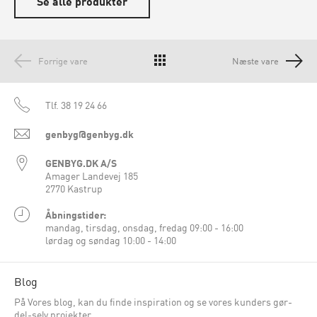
Se alle produkter
Forrige vare
Næste vare
Tlf.
38 19 24 66
genbyg@genbyg.dk
GENBYG.DK A/S
Amager Landevej 185
2770 Kastrup
Åbningstider:
mandag, tirsdag, onsdag, fredag 09:00 - 16:00
lørdag og søndag 10:00 - 14:00
Blog
På Vores blog, kan du finde inspiration og se vores kunders gør-
del-selv projekter.