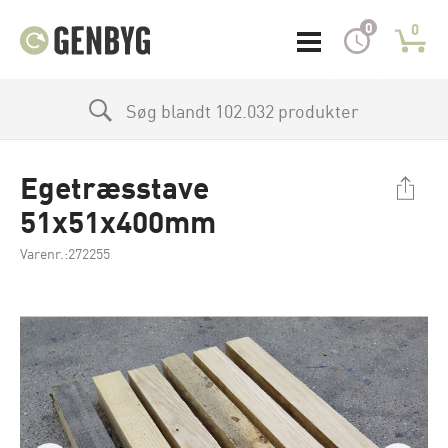
0
0
Søg blandt 102.032 produkter
Egetræsstave
51x51x400mm
Varenr.:272255