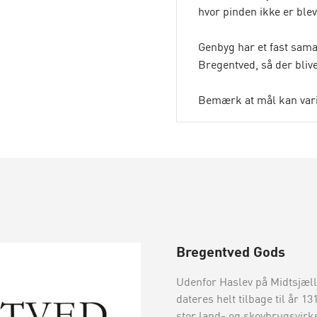
hvor pinden ikke er blev
Genbyg har et fast samar
Bregentved, så der bliv
Bemærk at mål kan vari
Bregentved Gods
Udenfor Haslev på Midtsjæll
dateres helt tilbage til år 1
stor land- og skovbrugsvirk