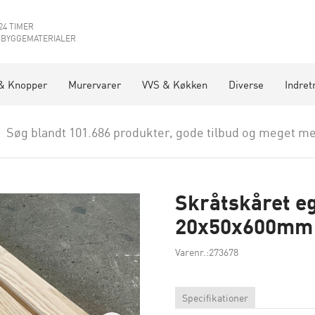
24 TIMER
 BYGGEMATERIALER
& Knopper
Murervarer
VVS & Køkken
Diverse
Indret
Søg blandt 101.686 produkter, gode tilbud og meget me
Skråtskåret e
20x50x600mm
Varenr.:273678
Specifikationer