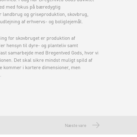
hed med fokus på bæredygtig
r landbrug og griseproduktion, skovbrug,
 udlejning af erhvervs- og boliglejemål.
ng for skovbruget er produktion af
der hensyn til dyre- og planteliv samt
t fast samarbejde med Bregentved Gods, hvor vi
onen. Det skal sikre mindst muligt spild af
ofte kommer i kortere dimensioner, men
.
Næste vare