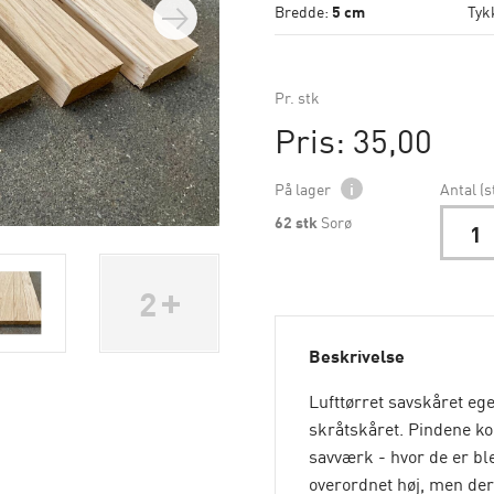
Bredde:
5 cm
Tyk
Pr. stk
Pris: 35,00
På lager
i
Antal (s
62
stk
Sorø
2
Beskrivelse
Lufttørret savskåret ege
skråtskåret. Pindene k
savværk - hvor de er ble
overordnet høj, men der