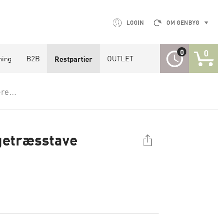
LOGIN
OM GENBYG
0
0
ning
B2B
OUTLET
Restpartier
re...
getræsstave