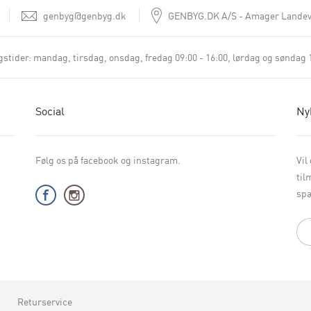
genbyg@genbyg.dk
GENBYG.DK A/S
Amager Landev
stider:
mandag, tirsdag, onsdag, fredag 09:00 - 16:00
lørdag og søndag 1
Social
Ny
Følg os på facebook og instagram.
Vil
til
spæ
Returservice