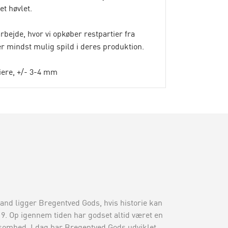
et høvlet.
bejde, hvor vi opkøber restpartier fra
er mindst mulig spild i deres produktion.
ere, +/- 3-4 mm
and ligger Bregentved Gods, hvis historie kan
319. Op igennem tiden har godset altid været en
somhed. I dag har Bregentved Gods udviklet