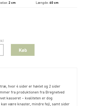
kelse:
2 cm
Længde:
60 cm
tk)
Køb
træ, hvor 4 sider er høvlet og 2 sider
ommer fra produktionen fra Bregnetved
vet kasseret – kvaliteten er dog
 kan være knaster, mindre fejl, samt sider