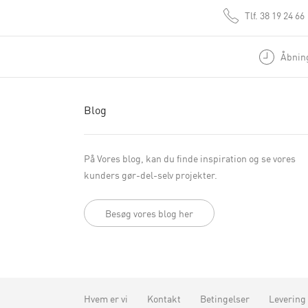
Tlf.
38 19 24 66
Åbning
Blog
På Vores blog, kan du finde inspiration og se vores
kunders gør-del-selv projekter.
Besøg vores blog her
Hvem er vi
Kontakt
Betingelser
Levering