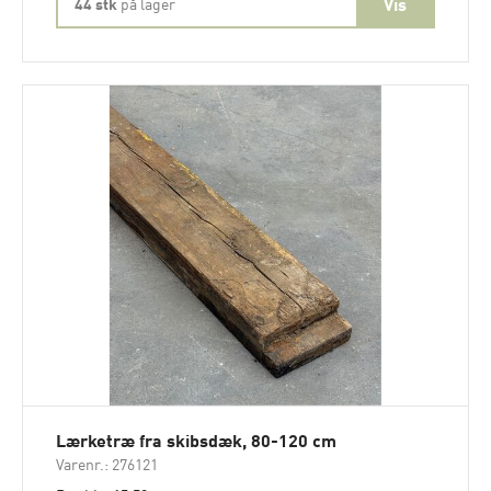
44 stk
på lager
Lærketræ fra skibsdæk, 80-120 cm
Varenr.: 276121