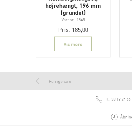
højrehængt, 196 mm
(grundet)
Varenr.: 1845
Pris: 185,00
Vis mere
Forrige vare
Tlf.
38 19 24 66
Åbning