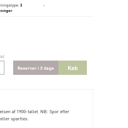
dningstype:
3
-
dninger
tk)
Køb
Reserver i 3 dage
lsen af 1900-tallet. NB: Spor efter
eller spartles.