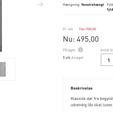
Hængning:
Venstrehængt
Fyl
fyl
Pr. stk
Før: 700,00
Nu: 495,00
På lager
i
Antal (s
5
stk
Amager
Beskrivelse
Klassisk dør fra begynde
udvendig lås skal luses 