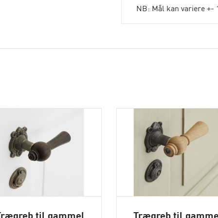
NB: Mål kan variere +- 
Trægreb til gammel
Trægreb til gamme