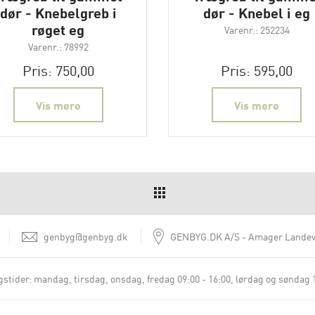
dør - Knebelgreb i
dør - Knebel i eg
røget eg
Varenr.: 252234
Varenr.: 78992
Pris: 750,00
Pris: 595,00
Vis mere
Vis mere
genbyg@genbyg.dk
GENBYG.DK A/S
Amager Landev
stider:
mandag, tirsdag, onsdag, fredag 09:00 - 16:00
lørdag og søndag 1