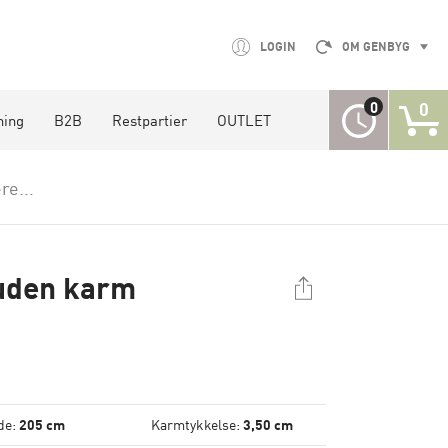
LOGIN
OM GENBYG
0
0
ning
B2B
Restpartier
OUTLET
re...
uden karm
de:
205 cm
Karmtykkelse:
3,50 cm