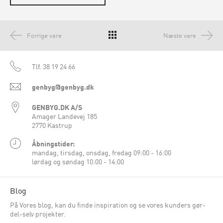
Forrige vare
Næste vare
Tlf.
38 19 24 66
genbyg@genbyg.dk
GENBYG.DK A/S
Amager Landevej 185
2770 Kastrup
Åbningstider:
mandag, tirsdag, onsdag, fredag 09:00 - 16:00
lørdag og søndag 10:00 - 14:00
Blog
På Vores blog, kan du finde inspiration og se vores kunders gør-
del-selv projekter.