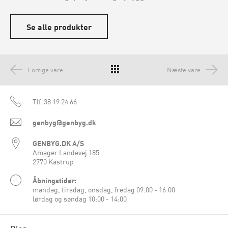
Se alle produkter
Forrige vare
Næste vare
Tlf.
38 19 24 66
genbyg@genbyg.dk
GENBYG.DK A/S
Amager Landevej 185
2770 Kastrup
Åbningstider:
mandag, tirsdag, onsdag, fredag 09:00 - 16:00
lørdag og søndag 10:00 - 14:00
Blog