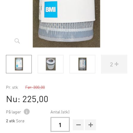
2
Pr. stk
Før: 300,00
Nu: 225,00
På lager
i
Antal (stk)
2
stk
Sorø