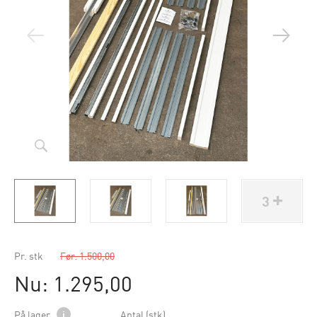
3
Pr. stk
Før: 1.500,00
Nu: 1.295,00
På lager
i
Antal (stk)