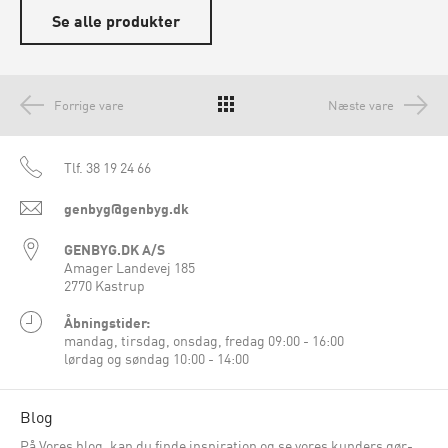
Se alle produkter
Forrige vare
Næste vare
Tlf.
38 19 24 66
genbyg@genbyg.dk
GENBYG.DK A/S
Amager Landevej 185
2770 Kastrup
Åbningstider:
mandag, tirsdag, onsdag, fredag 09:00 - 16:00
lørdag og søndag 10:00 - 14:00
Blog
På Vores blog, kan du finde inspiration og se vores kunders gør-