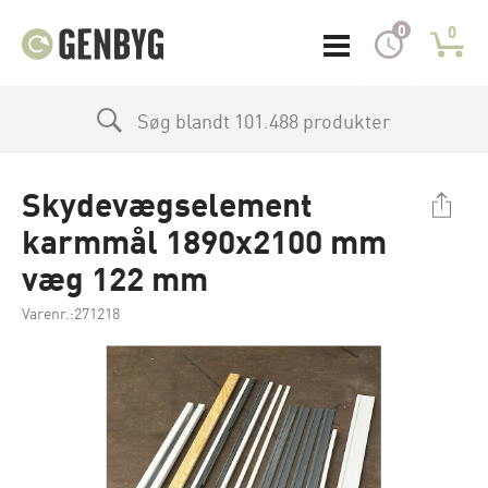
0
0
Søg blandt 101.488 produkter
Skydevægselement
karmmål 1890x2100 mm
væg 122 mm
Varenr.:271218