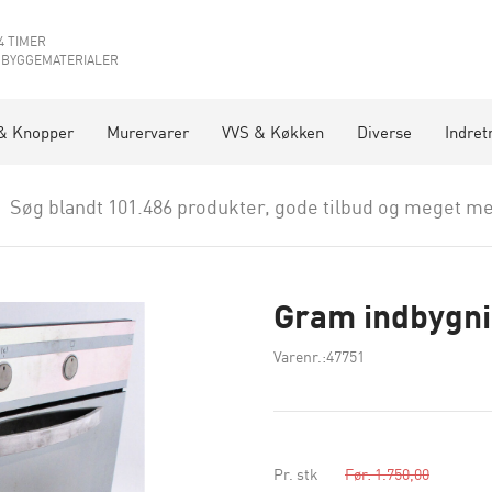
4 TIMER
 BYGGEMATERIALER
& Knopper
Murervarer
VVS & Køkken
Diverse
Indret
Søg blandt 101.486 produkter, gode tilbud og meget me
Gram indbygn
Varenr.:47751
Pr. stk
Før: 1.750,00