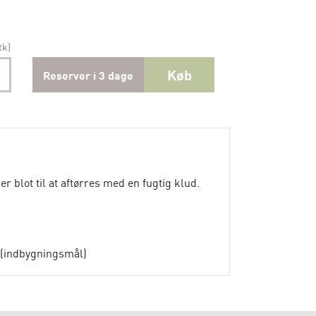
tk)
Køb
Reserver i 3 dage
 blot til at aftørres med en fugtig klud.
 (indbygningsmål)