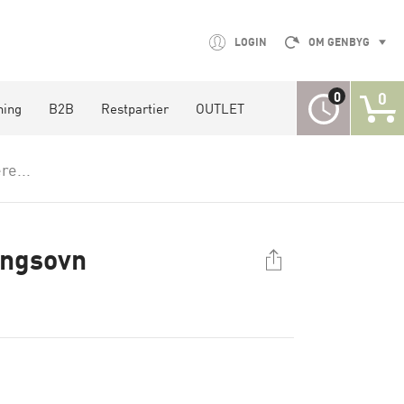
LOGIN
OM GENBYG
0
0
ning
B2B
Restpartier
OUTLET
re...
ingsovn