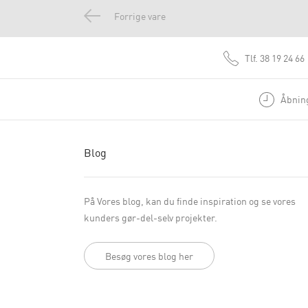
Forrige vare
Tlf.
38 19 24 66
Åbning
Blog
På Vores blog, kan du finde inspiration og se vores
kunders gør-del-selv projekter.
Besøg vores blog her