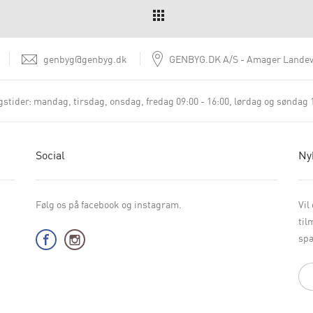
genbyg@genbyg.dk
GENBYG.DK A/S
Amager Landev
stider:
mandag, tirsdag, onsdag, fredag 09:00 - 16:00
lørdag og søndag 1
Social
Ny
Følg os på facebook og instagram.
Vil
til
spæ