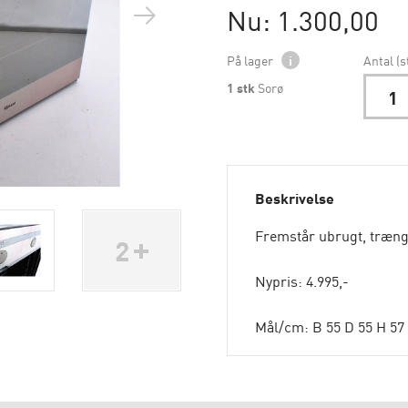
Nu: 1.300,00
På lager
i
Antal (s
1
stk
Sorø
Beskrivelse
Fremstår ubrugt, trænger
2
Nypris: 4.995,-
Mål/cm: B 55 D 55 H 57