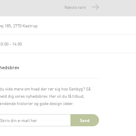
Næste vare
ej 185
2770 Kastrup
0:00 - 14:00
hedsbrev
 du vide mere om hvad der rør sig hos Genbyg? Så
meld dig vores nyhedsbrev. Her vil du få tilbud,
ndende historier og gode design idéer.