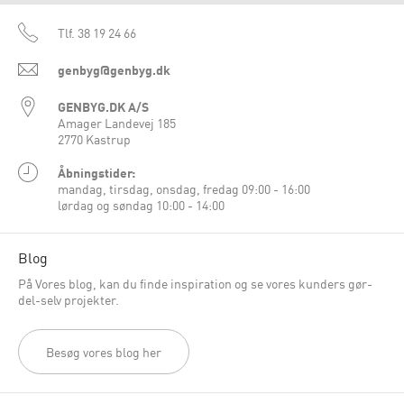
Tlf.
38 19 24 66
genbyg@genbyg.dk
GENBYG.DK A/S
Amager Landevej 185
2770 Kastrup
Åbningstider:
mandag, tirsdag, onsdag, fredag 09:00 - 16:00
lørdag og søndag 10:00 - 14:00
Blog
På Vores blog, kan du finde inspiration og se vores kunders gør-
del-selv projekter.
Besøg vores blog her