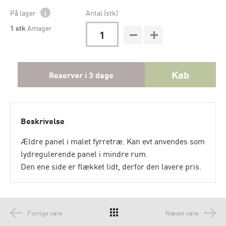
På lager
i
Antal (stk)
1
stk
Amager
Køb
Reserver i 3 dage
Beskrivelse
Ældre panel i malet fyrretræ. Kan evt anvendes som
lydregulerende panel i mindre rum.
Den ene side er flækket lidt, derfor den lavere pris.
Forrige vare
Næste vare