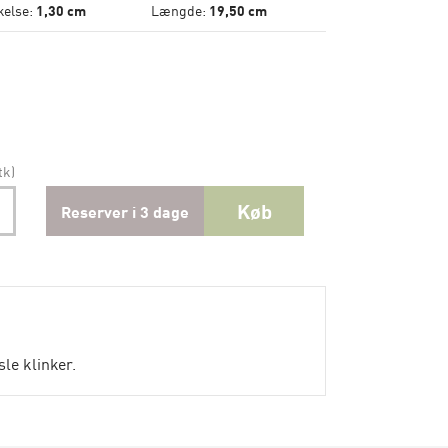
kelse:
1,30 cm
Længde:
19,50 cm
tk)
Køb
Reserver i 3 dage
sle klinker.