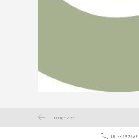
Forrige vare
Tlf.
38 19 24 66