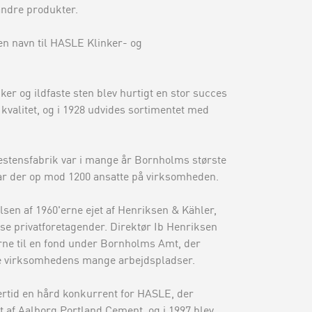
andre produkter.
n navn til HASLE Klinker- og
ker og ildfaste sten blev hurtigt en stor succes
kvalitet, og i 1928 udvides sortimentet med
stensfabrik var i mange år Bornholms største
var der op mod 1200 ansatte på virksomheden.
sen af 1960'erne ejet af Henriksen & Kähler,
se privatforetagender. Direktør Ib Henriksen
erne til en fond under Bornholms Amt, der
lde virksomhedens mange arbejdspladser.
lertid en hård konkurrent for HASLE, der
et af Aalborg Portland Cement, og i 1997 blev