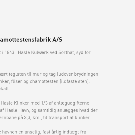
amottestensfabrik A/S
 i 1843 i Hasle Kulværk ved Sorthat, syd for
ært teglsten til mur og tag (udover brydningen
nker, fliser og chamottesten (ildfaste sten).
kalt.
 Hasle Klinker med 1/3 af anlægudgifterne i
af Hasle Havn, og samtidig anlægges hvad der
rnbane på 3,3, km., til transport af klinker.
 havnen en anselig, fast årlig indtægt fra