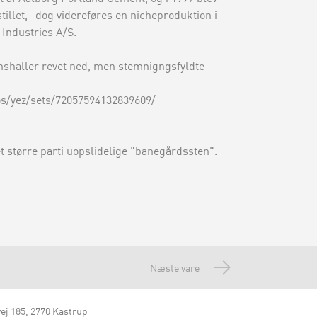
tillet, -dog videreføres en nicheproduktion i
Industries A/S.
nshaller revet ned, men stemnigngsfyldte
os/yez/sets/72057594132839609/
t større parti uopslidelige "banegårdssten".
Næste vare
ej 185
2770 Kastrup