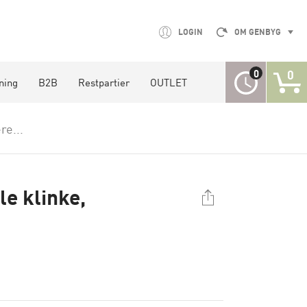
LOGIN
OM GENBYG
0
0
ning
B2B
Restpartier
OUTLET
re...
le klinke,