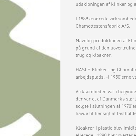
udskibningen af klinker og 
I 1889 ændrede virksomhede
Chamottestensfabrik A/S.
Navnlig produktionen af klin
på grund af den uovertrufne 
trug og kloakrør.
HASLE Klinker- og Chamotte
arbejdsplads, -i 1950'erne 
Virksomheden var i begyndel
der var et af Danmarks størt
solgte i slutningen af 1970'
havde til hensigt at fastho
Kloakrør i plastic blev imid
allerede i 1980 blev overtag