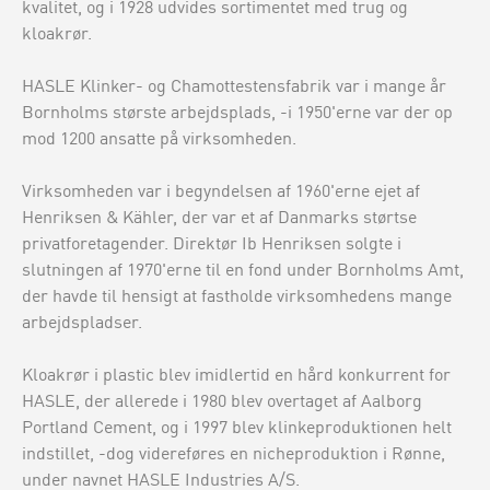
kvalitet, og i 1928 udvides sortimentet med trug og
kloakrør.
HASLE Klinker- og Chamottestensfabrik var i mange år
Bornholms største arbejdsplads, -i 1950'erne var der op
mod 1200 ansatte på virksomheden.
Virksomheden var i begyndelsen af 1960'erne ejet af
Henriksen & Kähler, der var et af Danmarks størtse
privatforetagender. Direktør Ib Henriksen solgte i
slutningen af 1970'erne til en fond under Bornholms Amt,
der havde til hensigt at fastholde virksomhedens mange
arbejdspladser.
Kloakrør i plastic blev imidlertid en hård konkurrent for
HASLE, der allerede i 1980 blev overtaget af Aalborg
Portland Cement, og i 1997 blev klinkeproduktionen helt
indstillet, -dog videreføres en nicheproduktion i Rønne,
under navnet HASLE Industries A/S.