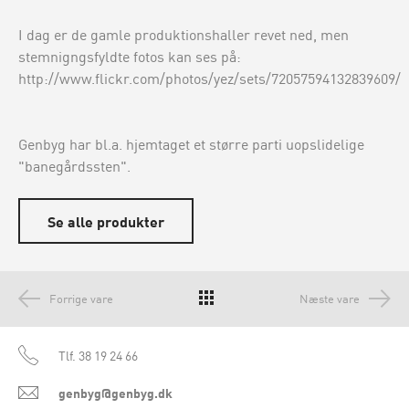
I dag er de gamle produktionshaller revet ned, men
stemnigngsfyldte fotos kan ses på:
http://www.flickr.com/photos/yez/sets/72057594132839609/
Genbyg har bl.a. hjemtaget et større parti uopslidelige
"banegårdssten".
Se alle produkter
Forrige vare
Næste vare
Tlf.
38 19 24 66
genbyg@genbyg.dk