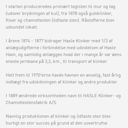
I starten produceredes primært teglsten til mur og tag
(udover brydningen af kul), fra 1878 også gulvklinker,
fliser og chamottesten (ildfaste sten). Råstofferne blev
udvundet lokalt.
I årene 1874 - 1877 bidrager Hasle Klinker med 1/3 af
anlægudgifterne i forbindelse med udvidelsen af Hasle
Havn, og samtidig anlægges hvad der i mange år var øens
eneste jernbane på 3,3, km., til transport af klinker.
Helt frem til 1970'erne havde havnen en anselig, fast årlig
indtægt fra udskibningen af klinker og andre produkter.
I 1889 ændrede virksomheden navn til HASLE Klinker- og
Chamottestensfabrik A/S.
Navnlig produktionen af klinker og ildfaste sten blev
hurtigt en stor succes på grund af den uovertrufne