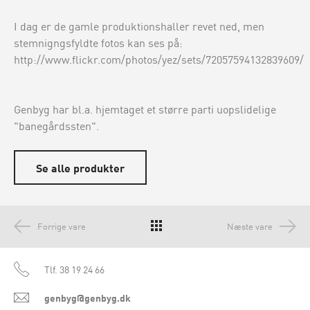
I dag er de gamle produktionshaller revet ned, men
stemnigngsfyldte fotos kan ses på:
http://www.flickr.com/photos/yez/sets/72057594132839609/
Genbyg har bl.a. hjemtaget et større parti uopslidelige
"banegårdssten".
Se alle produkter
Forrige vare
Næste vare
Tlf.
38 19 24 66
genbyg@genbyg.dk