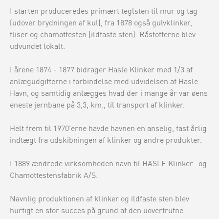
I starten produceredes primært teglsten til mur og tag
(udover brydningen af kul), fra 1878 også gulvklinker,
fliser og chamottesten (ildfaste sten). Råstofferne blev
udvundet lokalt.
I årene 1874 - 1877 bidrager Hasle Klinker med 1/3 af
anlægudgifterne i forbindelse med udvidelsen af Hasle
Havn, og samtidig anlægges hvad der i mange år var øens
eneste jernbane på 3,3, km., til transport af klinker.
Helt frem til 1970'erne havde havnen en anselig, fast årlig
indtægt fra udskibningen af klinker og andre produkter.
I 1889 ændrede virksomheden navn til HASLE Klinker- og
Chamottestensfabrik A/S.
Navnlig produktionen af klinker og ildfaste sten blev
hurtigt en stor succes på grund af den uovertrufne