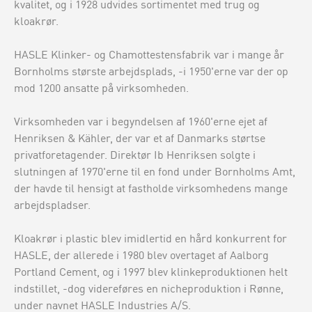
kvalitet, og i 1928 udvides sortimentet med trug og
kloakrør.
HASLE Klinker- og Chamottestensfabrik var i mange år
Bornholms største arbejdsplads, -i 1950'erne var der op
mod 1200 ansatte på virksomheden.
Virksomheden var i begyndelsen af 1960'erne ejet af
Henriksen & Kähler, der var et af Danmarks størtse
privatforetagender. Direktør Ib Henriksen solgte i
slutningen af 1970'erne til en fond under Bornholms Amt,
der havde til hensigt at fastholde virksomhedens mange
arbejdspladser.
Kloakrør i plastic blev imidlertid en hård konkurrent for
HASLE, der allerede i 1980 blev overtaget af Aalborg
Portland Cement, og i 1997 blev klinkeproduktionen helt
indstillet, -dog videreføres en nicheproduktion i Rønne,
under navnet HASLE Industries A/S.