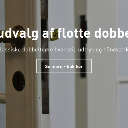
udvalg af flotte dobb
lassiske dobbeltdøre hvor stil, udtryk og håndværk
Se mere - klik her