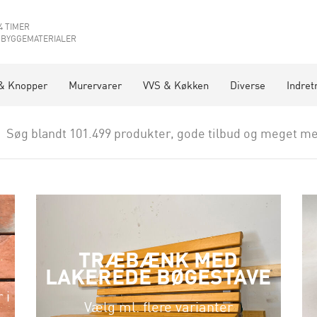
4 TIMER
 BYGGEMATERIALER
& Knopper
Murervarer
VVS & Køkken
Diverse
Indret
Søg blandt 101.499 produkter, gode tilbud og meget me
TRÆBÆNK MED
LAKEREDE BØGESTAVE
 i
Vælg ml. flere varianter