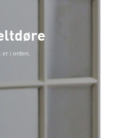
eltdøre
 er i orden.