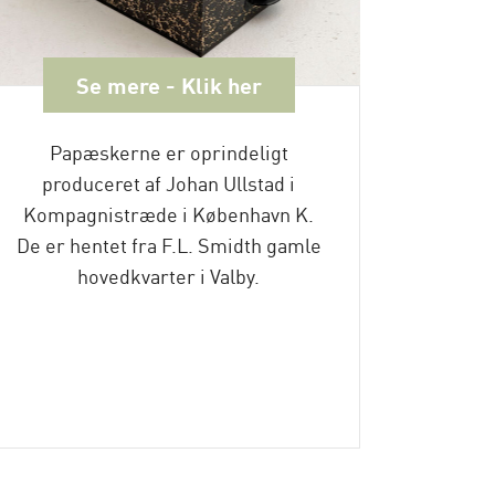
Se mere - Klik her
Papæskerne er oprindeligt
Pati
produceret af Johan Ullstad i
afd
Kompagnistræde i København K.
Længde
De er hentet fra F.L. Smidth gamle
15,5 c
hovedkvarter i Valby.
Lærket
det 