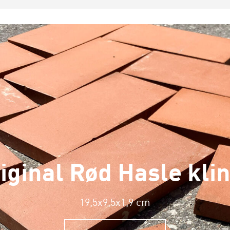
iginal Rød Hasle kli
19,5x9,5x1,9 cm