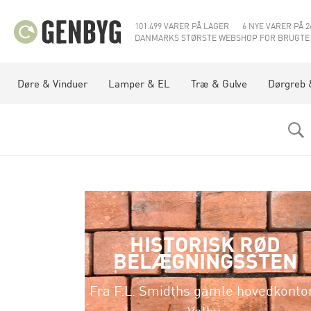
101.499 VARER PÅ LAGER
6 NYE VARER PÅ 2
DANMARKS STØRSTE WEBSHOP FOR BRUGTE
Døre & Vinduer
Lamper & EL
Træ & Gulve
Dørgreb 
HISTORISK RØD
BELÆGNINGSSTEN
Fra F.L. Smidths gamle hovedkontor
Valby.