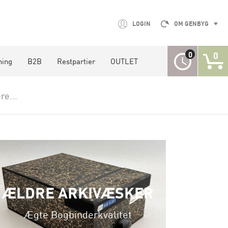
LOGIN
OM GENBYG
0
0
ning
B2B
Restpartier
OUTLET
re...
L
ÆLDRE ARKIVÆSKER
Ægte Bogbinderkvalitet