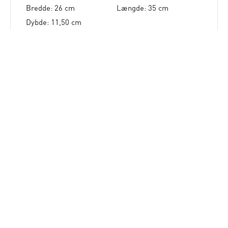
Bredde: 26 cm
Længde: 35 cm
Dybde: 11,50 cm
Pris: 500,00 pr. stk
1 stk
på lager