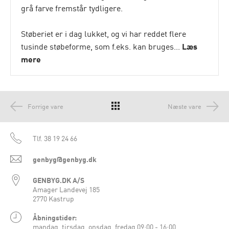
grå farve fremstår tydligere.
Støberiet er i dag lukket, og vi har reddet flere
tusinde støbeforme, som f.eks. kan bruges...
Læs
mere
Forrige vare
Næste vare
Tlf.
38 19 24 66
genbyg@genbyg.dk
GENBYG.DK A/S
Amager Landevej 185
2770 Kastrup
Åbningstider:
mandag, tirsdag, onsdag, fredag 09:00 - 16:00