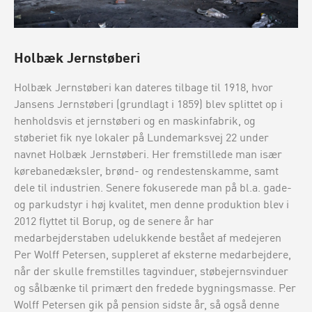
Holbæk Jernstøberi
Holbæk Jernstøberi kan dateres tilbage til 1918, hvor
Jansens Jernstøberi (grundlagt i 1859) blev splittet op i
henholdsvis et jernstøberi og en maskinfabrik, og
støberiet fik nye lokaler på Lundemarksvej 22 under
navnet Holbæk Jernstøberi. Her fremstillede man især
kørebanedæksler, brønd- og rendestenskamme, samt
dele til industrien. Senere fokuserede man på bl.a. gade-
og parkudstyr i høj kvalitet, men denne produktion blev i
2012 flyttet til Borup, og de senere år har
medarbejderstaben udelukkende bestået af medejeren
Per Wolff Petersen, suppleret af eksterne medarbejdere,
når der skulle fremstilles tagvinduer, støbejernsvinduer
og sålbænke til primært den fredede bygningsmasse. Per
Wolff Petersen gik på pension sidste år, så også denne