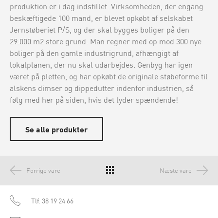
produktion er i dag indstillet. Virksomheden, der engang
beskæftigede 100 mand, er blevet opkøbt af selskabet
Jernstøberiet P/S, og der skal bygges boliger på den
29.000 m2 store grund. Man regner med op mod 300 nye
boliger på den gamle industrigrund, afhængigt af
lokalplanen, der nu skal udarbejdes. Genbyg har igen
været på pletten, og har opkøbt de originale støbeforme til
alskens dimser og dippedutter indenfor industrien, så
følg med her på siden, hvis det lyder spændende!
Se alle produkter
Forrige vare
Næste vare
Tlf.
38 19 24 66