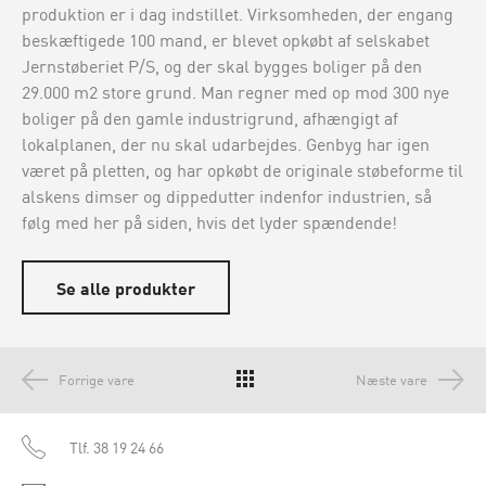
produktion er i dag indstillet. Virksomheden, der engang
beskæftigede 100 mand, er blevet opkøbt af selskabet
Jernstøberiet P/S, og der skal bygges boliger på den
29.000 m2 store grund. Man regner med op mod 300 nye
boliger på den gamle industrigrund, afhængigt af
lokalplanen, der nu skal udarbejdes. Genbyg har igen
været på pletten, og har opkøbt de originale støbeforme til
alskens dimser og dippedutter indenfor industrien, så
følg med her på siden, hvis det lyder spændende!
Se alle produkter
Forrige vare
Næste vare
Tlf.
38 19 24 66