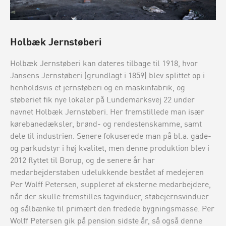
Holbæk Jernstøberi
Holbæk Jernstøberi kan dateres tilbage til 1918, hvor
Jansens Jernstøberi (grundlagt i 1859) blev splittet op i
henholdsvis et jernstøberi og en maskinfabrik, og
støberiet fik nye lokaler på Lundemarksvej 22 under
navnet Holbæk Jernstøberi. Her fremstillede man især
kørebanedæksler, brønd- og rendestenskamme, samt
dele til industrien. Senere fokuserede man på bl.a. gade-
og parkudstyr i høj kvalitet, men denne produktion blev i
2012 flyttet til Borup, og de senere år har
medarbejderstaben udelukkende bestået af medejeren
Per Wolff Petersen, suppleret af eksterne medarbejdere,
når der skulle fremstilles tagvinduer, støbejernsvinduer
og sålbænke til primært den fredede bygningsmasse. Per
Wolff Petersen gik på pension sidste år, så også denne