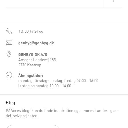
Tlf.
38 19 24 66
genbyg@genbyg.dk
GENBYG.DK A/S
Amager Landevej 185
2770 Kastrup
Åbningstider:
mandag, tirsdag, onsdag, fredag 09:00 - 16:00
lørdag og søndag 10:00 - 14:00
Blog
På Vores blog, kan du finde inspiration og se vores kunders gør-
del-selv projekter.