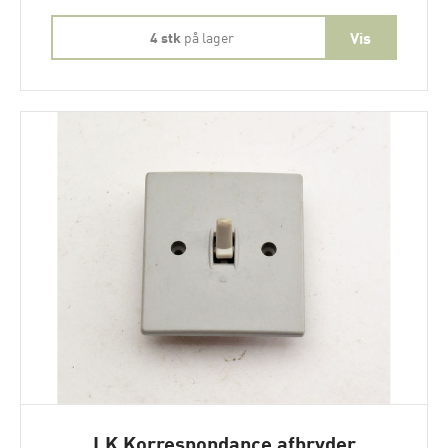
4 stk
på lager
LK Korrespondance afbryder