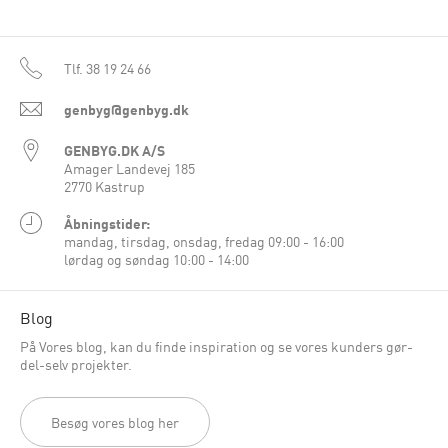
Tlf.
38 19 24 66
genbyg@genbyg.dk
GENBYG.DK A/S
Amager Landevej 185
2770 Kastrup
Åbningstider:
mandag, tirsdag, onsdag, fredag 09:00 - 16:00
lørdag og søndag 10:00 - 14:00
Blog
På Vores blog, kan du finde inspiration og se vores kunders gør-
del-selv projekter.
Besøg vores blog her