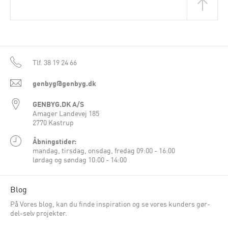
Tlf.
38 19 24 66
genbyg@genbyg.dk
GENBYG.DK A/S
Amager Landevej 185
2770 Kastrup
Åbningstider:
mandag, tirsdag, onsdag, fredag 09:00 - 16:00
lørdag og søndag 10:00 - 14:00
Blog
På Vores blog, kan du finde inspiration og se vores kunders gør-
del-selv projekter.