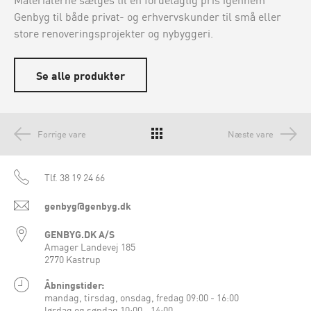
Genbyg til både privat- og erhvervskunder til små eller
store renoveringsprojekter og nybyggeri.
Se alle produkter
Forrige vare
Næste vare
Tlf.
38 19 24 66
genbyg@genbyg.dk
GENBYG.DK A/S
Amager Landevej 185
2770 Kastrup
Åbningstider:
mandag, tirsdag, onsdag, fredag 09:00 - 16:00
lørdag og søndag 10:00 - 14:00