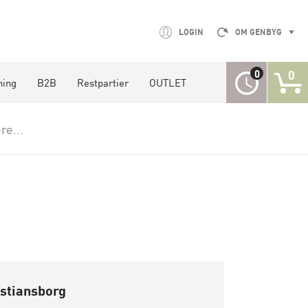
LOGIN
OM GENBYG
0
0
ning
B2B
Restpartier
OUTLET
re...
istiansborg