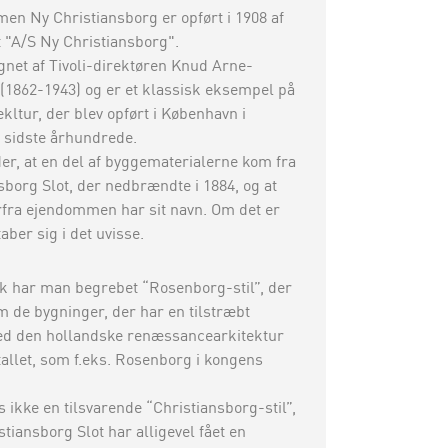
n Ny Christiansborg er opført i 1908 af
 "A/S Ny Christiansborg".
gnet af Tivoli-direktøren Knud Arne-
(1862-1943) og er et klassisk eksempel på
ekltur, der blev opført i København i
f sidste århundrede.
der, at en del af byggematerialerne kom fra
sborg Slot, der nedbrændte i 1884, og at
rfra ejendommen har sit navn. Om det er
aber sig i det uvisse.
k har man begrebet “Rosenborg-stil”, der
 de bygninger, der har en tilstræbt
ed den hollandske renæssancearkitektur
tallet, som f.eks. Rosenborg i kongens
s ikke en tilsvarende “Christiansborg-stil”,
tiansborg Slot har alligevel fået en