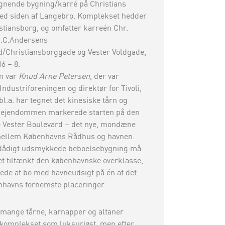
lignende bygning/karré på Christians
ved siden af Langebro. Komplekset hedder
istiansborg, og omfatter karreén Chr.
.C.Andersens
d/Christiansborggade og Vester Voldgade,
6 – 8.
n var
Knud Arne Petersen
, der var
 Industriforeningen og direktør for Tivoli,
bl.a. har tegnet det kinesiske tårn og
 ejendommen markerede starten på den
e Vester Boulevard – det nye, mondæne
mellem Københavns Rådhus og havnen.
dådigt udsmykkede beboelsebygning må
t tiltænkt den københavnske overklasse,
de at bo med havneudsigt på én af det
nhavns fornemste placeringer.
 mange tårne, karnapper og altaner
komplekset som luksuriøst, men efter