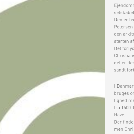
Ejendomme
selskabet
Den er te
Petersen 
den arkit
starten a
Det forly
Christian
det er de
sandt fort
I Danmar
bruges om
lighed m
fra 1600-
Have.
Der finde
men Chris