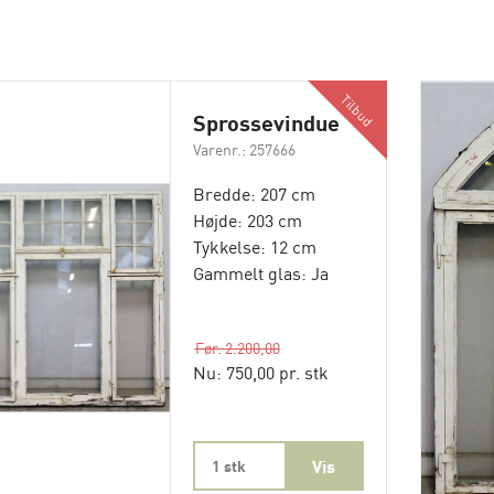
Tilbud
Sprossevindue
Varenr.: 257666
Bredde: 207 cm
Højde: 203 cm
Tykkelse: 12 cm
Gammelt glas: Ja
Før: 2.200,00
Nu: 750,00 pr. stk
1 stk