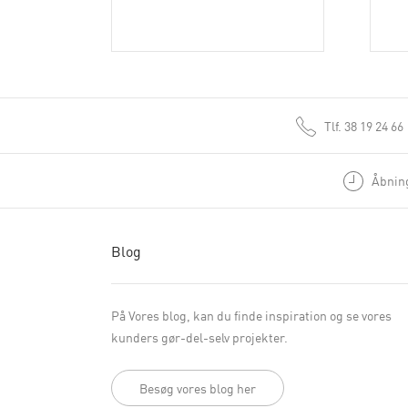
Tlf.
38 19 24 66
Åbning
Blog
På Vores blog, kan du finde inspiration og se vores
kunders gør-del-selv projekter.
Besøg vores blog her