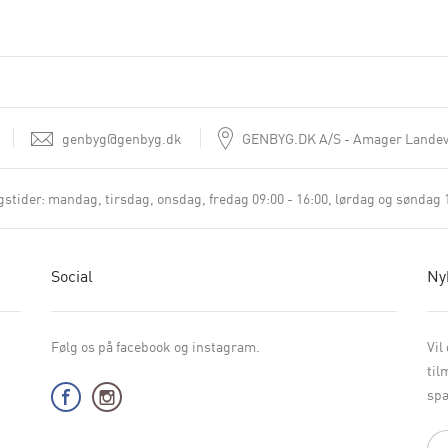
genbyg@genbyg.dk
GENBYG.DK A/S
Amager Landev
stider:
mandag, tirsdag, onsdag, fredag 09:00 - 16:00
lørdag og søndag 1
Social
Ny
Følg os på facebook og instagram.
Vil
til
spæ