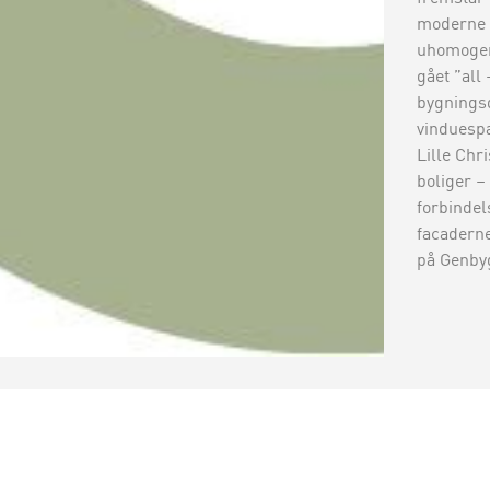
moderne 
uhomogent
gået ”all
bygnings
vinduespa
Lille Chr
boliger –
forbindel
facaderne,
på Genby