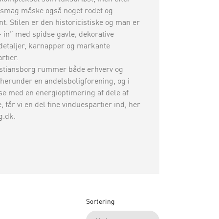
smag måske også noget rodet og
. Stilen er den historicistiske og man er
 - in” med spidse gavle, dekorative
detaljer, karnapper og markante
rtier.
istiansborg rummer både erhverv og
 herunder en andelsboligforening, og i
se med en energioptimering af dele af
 får vi en del fine vinduespartier ind, her
g.dk.
Sortering