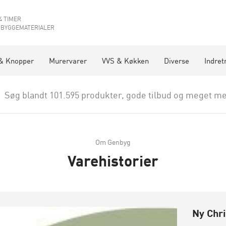
4 TIMER
 BYGGEMATERIALER
& Knopper
Murervarer
VVS & Køkken
Diverse
Indret
Søg blandt 101.595 produkter, gode tilbud og meget me
Om Genbyg
Varehistorier
Ny Chr