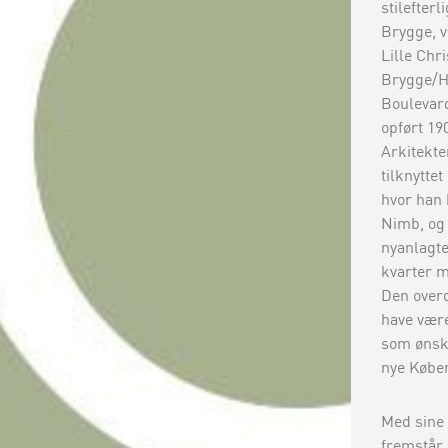
stilefter
Brygge, 
Lille Chr
Brygge/H
Boulevar
opført 190
Arkitekte
tilknyttet
hvor han 
Nimb, og
nyanlagt
kvarter 
Den over
have være
som ønske
nye Købe
Med sine
fremstår 