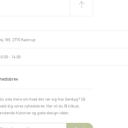
ej 185
2770 Kastrup
0:00 - 14:00
hedsbrev
 du vide mere om hvad der rør sig hos Genbyg? Så
meld dig vores nyhedsbrev. Her vil du få tilbud,
ndende historier og gode design idéer.