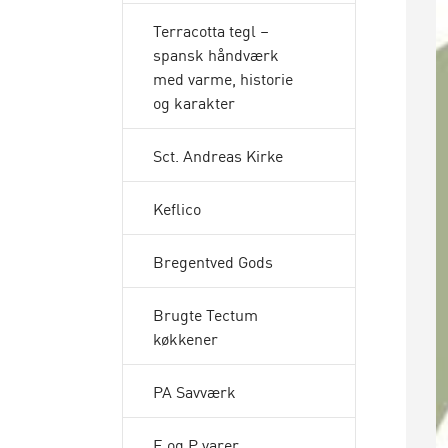
Terracotta tegl –
spansk håndværk
med varme, historie
og karakter
Sct. Andreas Kirke
Keflico
Bregentved Gods
Brugte Tectum
køkkener
PA Savværk
E og P varer