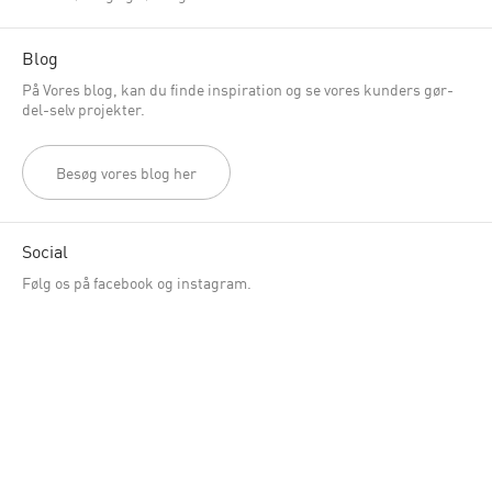
Blog
På Vores blog, kan du finde inspiration og se vores kunders gør-
del-selv projekter.
Besøg vores blog her
Social
Følg os på facebook og instagram.
Nyhedsbrev
Vil du vide mere om hvad der rør sig hos Genbyg? Så tilmeld dig
vores nyhedsbrev. Her vil du få tilbud, spændende historier og
gode design idéer.