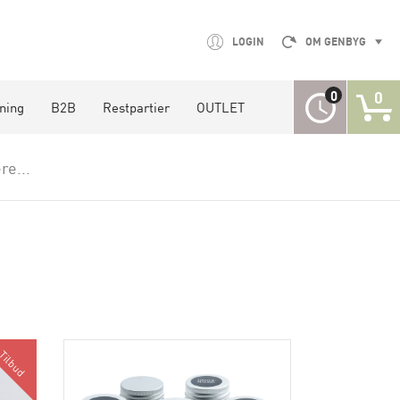
LOGIN
OM GENBYG
0
0
tning
B2B
Restpartier
OUTLET
re...
Tilbud