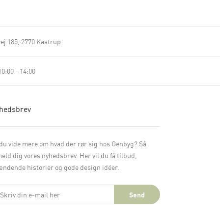
ej 185
2770 Kastrup
0:00 - 14:00
hedsbrev
 du vide mere om hvad der rør sig hos Genbyg? Så
meld dig vores nyhedsbrev. Her vil du få tilbud,
ndende historier og gode design idéer.