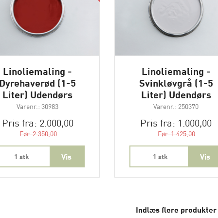
Linoliemaling -
Linoliemaling -
Dyrehaverød (1-5
Svinkløvgrå (1-5
Liter) Udendørs
Liter) Udendørs
Varenr.: 30983
Varenr.: 250370
Pris fra: 2.000,00
Pris fra: 1.000,00
Før: 2.350,00
Før: 1.425,00
1 stk
1 stk
Indlæs flere produkter