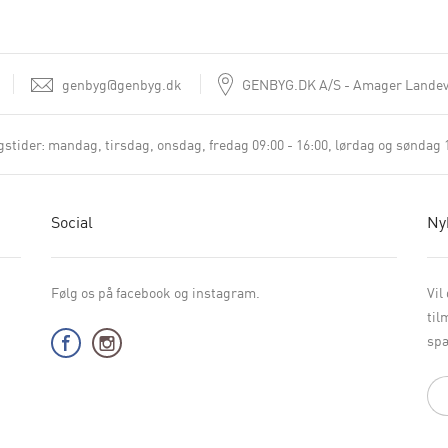
genbyg@genbyg.dk
GENBYG.DK A/S
Amager Landev
stider:
mandag, tirsdag, onsdag, fredag 09:00 - 16:00
lørdag og søndag 1
Social
Ny
Følg os på facebook og instagram.
Vil
til
spæ