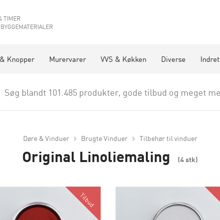
4 TIMER
 BYGGEMATERIALER
 & Knopper
Murervarer
VVS & Køkken
Diverse
Indre
Søg blandt 101.485 produkter, gode tilbud og meget me
Døre & Vinduer
Brugte Vinduer
Tilbehør til vinduer
Original Linoliemaling
(4 stk)
Tilbud