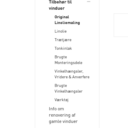
Tilbehør til
dekoration
Nye døre (dansk
Brugt Tilbehør
vinduer
produceret)
Brugte Dørpumper
Original
Karmtræ
Linoliemaling
Linolie
Trætjære
Tonkinlak
Brugte
Monteringsdele
Vinkelhængsler,
Vridere & Anverfere
Brugte
Vinkelhængsler
Værktøj
Info om
renovering af
gamle vinduer