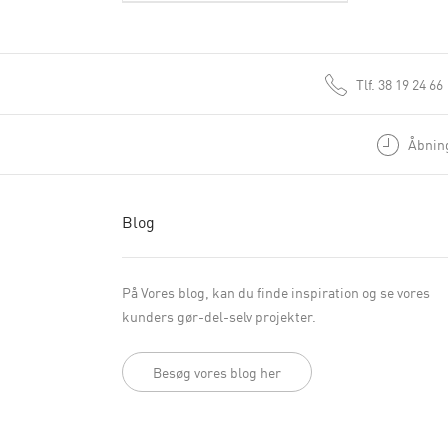
Tlf.
38 19 24 66
Åbning
Blog
På Vores blog, kan du finde inspiration og se vores
kunders gør-del-selv projekter.
Besøg vores blog her